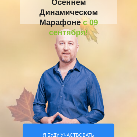
Осеннем
Динамическом
Марафоне
с 09
сентября!
Я БУДУ УЧАСТВОВАТЬ