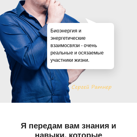
Биоэнергия и
энергетические
Привести
взаимосвязи - очень
реальные и осязаемые
сбаланси
участники жизни.
наладить
всех уро
Я передам вам знания и
навыки, которые