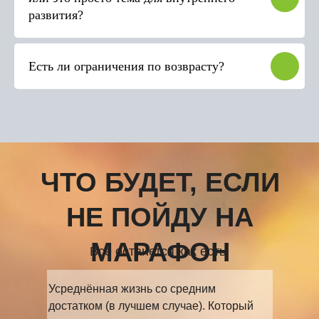
развития?
Есть ли ограничения по возврасту?
ЧТО БУДЕТ, ЕСЛИ
НЕ ПОЙДУ НА
МАРАФОН
Всё останется как есть.
Усреднённая жизнь со средним
достатком (в лучшем случае). Который