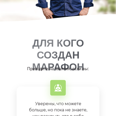
ДЛЯ КОГО
СОЗДАН
в подарок
Бонус —
книга “Секреты
25 апреля 
МАРАФОН
Биоэнергетики”
Приходите на занятия, если вы:
Уверены, что можете
больше, но пока не знаете,