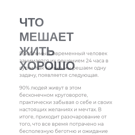
ЧТО
МЕШАЕТ
ЖИТЬ
Проблемы. Современный человек
занимается их решением 24 часа в
ХОРОШО
сутки. Как только мы решаем одну
задачу, появляется следующая.
90% людей живут в этом
бесконечном круговороте,
практически забывая о себе и своих
настоящих желаниях и мечтах. В
итоге, приходит разочарование от
того, что все время потрачено на
бесполезную беготню и ожидание