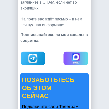
загляните в СПАМ, если нет во
входящих
На почте вас ждёт письмо – в нём
вся нужная информация.
Подписывайтесь на мои каналы в
соцсетях:
ПОЗАБОТЬТЕСЬ
ОБ ЭТОМ
СЕЙЧАС
Подключите свой Телеграм,