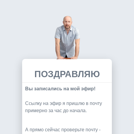
ПОЗДРАВЛЯЮ
Вы записались на мой эфир!
Ссылку на эфир я пришлю в почту
примерно за час до начала.
А прямо сейчас проверьте почту -