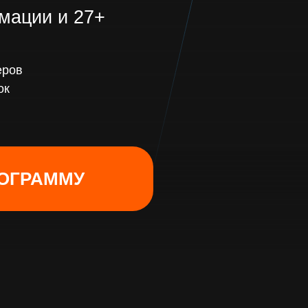
мации и 27+
еров
ок
РОГРАММУ